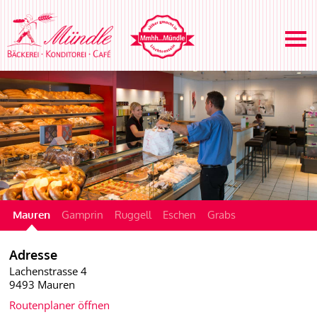
Zum
Inhalt
springen
Mauren
Gamprin
Ruggell
Eschen
Grabs
Adresse
Lachenstrasse 4
9493 Mauren
Routenplaner öffnen