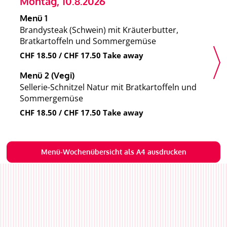
Montag, 10.8.2026
Dien
Menü 1
Menü
Brandysteak (Schwein) mit Kräuterbutter,
Spagh
Bratkartoffeln und Sommergemüse
CHF 
CHF 18.50 / CHF 17.50 Take away
Menü
Menü 2 (Vegi)
Spagh
Sellerie-Schnitzel Natur mit Bratkartoffeln und
CHF 
Sommergemüse
CHF 18.50 / CHF 17.50 Take away
Menü-Wochenübersicht als A4 ausdrucken